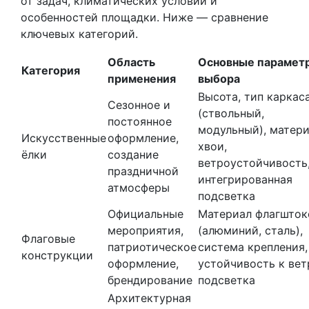
от задач, климатических условий и
особенностей площадки. Ниже — сравнение
ключевых категорий.
Область
Основные парамет
Категория
применения
выбора
Высота, тип каркас
Сезонное и
(ствольный,
постоянное
модульный), матер
Искусственные
оформление,
хвои,
ёлки
создание
ветроустойчивость
праздничной
интегрированная
атмосферы
подсветка
Официальные
Материал флагшток
мероприятия,
(алюминий, сталь),
Флаговые
патриотическое
система крепления,
конструкции
оформление,
устойчивость к вет
брендирование
подсветка
Архитектурная