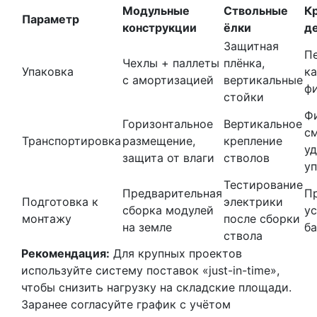
Модульные
Ствольные
К
Параметр
конструкции
ёлки
д
Защитная
П
Чехлы + паллеты
плёнка,
Упаковка
к
с амортизацией
вертикальные
ф
стойки
Ф
Горизонтальное
Вертикальное
с
Транспортировка
размещение,
крепление
у
защита от влаги
стволов
у
Тестирование
Предварительная
П
Подготовка к
электрики
сборка модулей
у
монтажу
после сборки
на земле
б
ствола
Рекомендация:
Для крупных проектов
используйте систему поставок «just-in-time»,
чтобы снизить нагрузку на складские площади.
Заранее согласуйте график с учётом