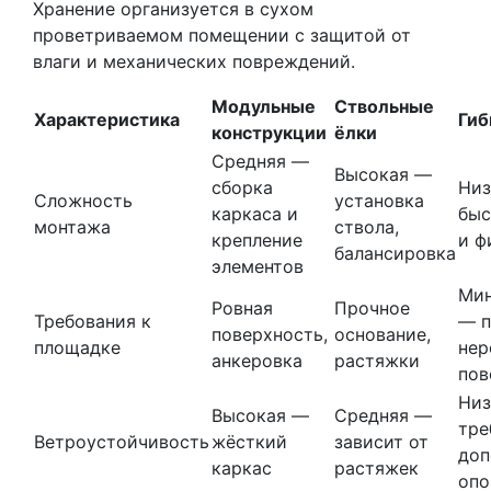
Хранение организуется в сухом
проветриваемом помещении с защитой от
влаги и механических повреждений.
Модульные
Ствольные
Характеристика
Гиб
конструкции
ёлки
Средняя —
Высокая —
сборка
Низ
Сложность
установка
каркаса и
быс
монтажа
ствола,
крепление
и ф
балансировка
элементов
Ми
Ровная
Прочное
Требования к
— п
поверхность,
основание,
площадке
нер
анкеровка
растяжки
пов
Низ
Высокая —
Средняя —
тре
Ветроустойчивость
жёсткий
зависит от
доп
каркас
растяжек
опо