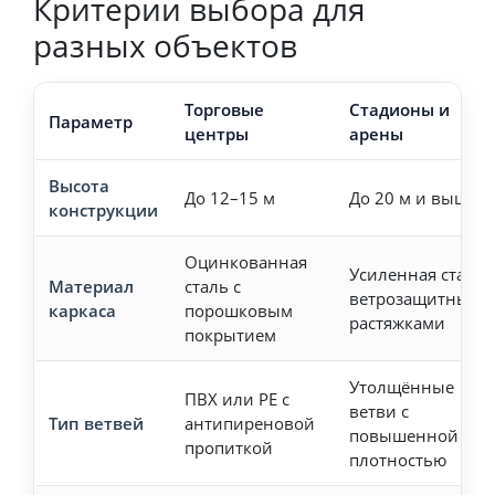
Критерии выбора для
разных объектов
Торговые
Стадионы и
Параметр
центры
арены
Высота
До 12–15 м
До 20 м и выше
конструкции
Оцинкованная
Усиленная сталь 
Материал
сталь с
ветрозащитными
каркаса
порошковым
растяжками
покрытием
Утолщённые
ПВХ или PE с
ветви с
Тип ветвей
антипиреновой
повышенной
пропиткой
плотностью