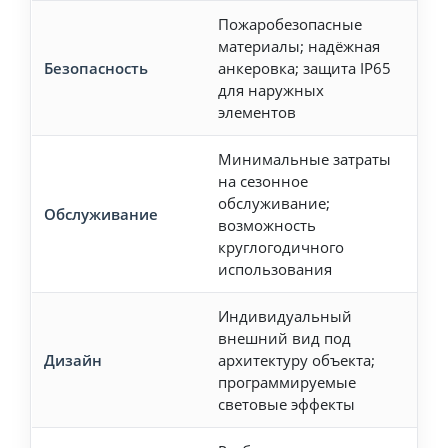
Пожаробезопасные
Нео
материалы; надёжная
рег
Безопасность
анкеровка; защита IP65
про
для наружных
эле
элементов
кре
Минимальные затраты
Пот
на сезонное
выд
обслуживание;
Обслуживание
хра
возможность
эле
круглогодичного
пре
использования
Индивидуальный
Огр
внешний вид под
выс
Дизайн
архитектуру объекта;
инж
программируемые
тре
световые эффекты