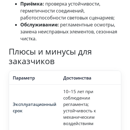
Приёмка:
проверка устойчивости,
герметичности соединений,
работоспособности световых сценариев;
Обслуживание:
регламентные осмотры,
замена неисправных элементов, сезонная
чистка.
Плюсы и минусы для
заказчиков
Параметр
Достоинства
Огр
10–15 лет при
Выс
соблюдении
пер
Эксплуатационный
регламента;
сто
срок
устойчивость к
изг
механическим
уст
воздействиям