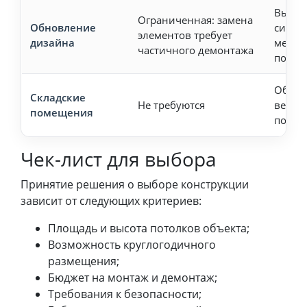
Высок
Ограниченная: замена
Обновление
систе
элементов требует
дизайна
менят
частичного демонтажа
подсв
Обязат
Складские
Не требуются
венти
помещения
помещ
Чек-лист для выбора
Принятие решения о выборе конструкции
зависит от следующих критериев:
Площадь и высота потолков объекта;
Возможность круглогодичного
размещения;
Бюджет на монтаж и демонтаж;
Требования к безопасности;