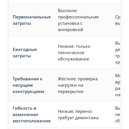
Высокие:
Первоначальные
профессиональная
Средн
затраты
установка с
выпол
анкеровкой
Высоки
Низкие: только
Ежегодные
демон
техническое
затраты
транс
обслуживание
хране
Миним
Требования к
Жёсткие: проверка
време
несущим
нагрузки на
распр
конструкциям
перекрытия
нагру
Гибкость в
Высок
Низкая: перенос
изменении
перен
требует демонтажа
местоположения
сборк