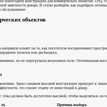
й новогодней конструкции для коммерческих объектов: ТРЦ, го
ой заметности декора. В статье разберём, как подобрать оптим
и обслуживание.
рческих объектов
 напрямую влияет на то, как посетители воспринимают простран
 ощущение тесноты или дисбаланса.
внимание, но не перегружала визуальное поле. Оптимальная выс
ы
 экономии. Заказ слишком высокой конструкции приводит к лишн
фектности, что снизит отдачу от инвестиций в декор.
 ёлка должна быть достаточно высокой, чтобы выделяться, но не
 м)
Причина выбора