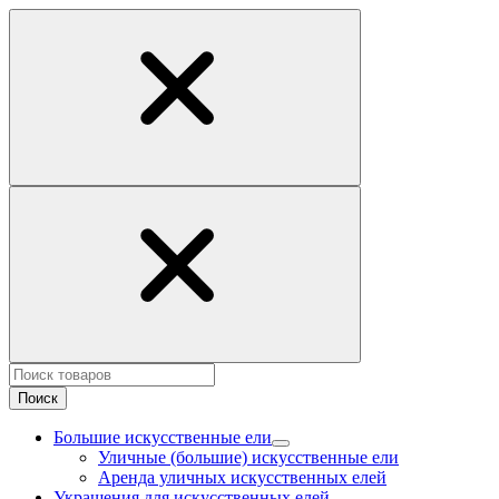
Поиск
Большие искусственные ели
Уличные (большие) искусственные ели
Аренда уличных искусственных елей
Украшения для искусственных елей