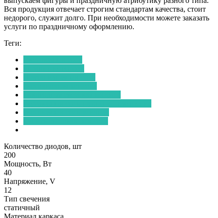
выпускаем фигуры и праздничную атрибутику разного типа.
Вся продукция отвечает строгим стандартам качества, стоит
недорого, служит долго. При необходимости можете заказать
услуги по праздничному оформлению.
Теги:
Световая консоль
украшение города
Праздничная консоль
светодиодная консоль
новогодняя световая консоль
световая консоль на опоры освещения
световая консоль уличная
купить световую консоль
Количество диодов, шт
200
Мощность, Вт
40
Напряжение, V
12
Тип свечения
статичный
Материал каркаса