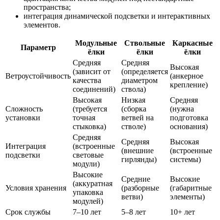
пространства;
интеграция динамической подсветки и интерактивных
элементов.
Модульные
Ствольные
Каркасные
Параметр
ёлки
ёлки
ёлки
Средняя
Средняя
Высокая
(зависит от
(определяется
Ветроустойчивость
(анкерное
качества
диаметром
крепление)
соединений)
ствола)
Высокая
Низкая
Средняя
Сложность
(требуется
(сборка
(нужна
установки
точная
ветвей на
подготовка
стыковка)
стволе)
основания)
Средняя
Средняя
Высокая
Интеграция
(встроенные
(внешние
(встроенные
подсветки
световые
гирлянды)
системы)
модули)
Высокие
Средние
Высокие
(аккуратная
Условия хранения
(разборные
(габаритные
упаковка
ветви)
элементы)
модулей)
Срок службы
7–10 лет
5–8 лет
10+ лет