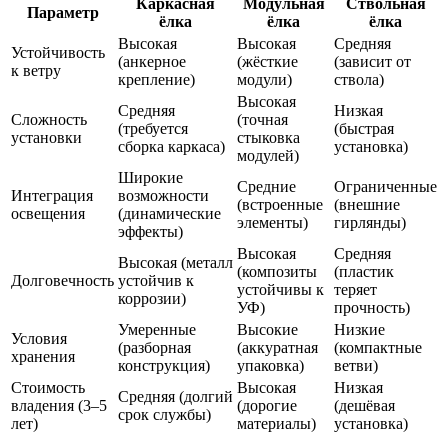
Каркасная
Модульная
Ствольная
Параметр
ёлка
ёлка
ёлка
Высокая
Высокая
Средняя
Устойчивость
(анкерное
(жёсткие
(зависит от
к ветру
крепление)
модули)
ствола)
Высокая
Средняя
Низкая
Сложность
(точная
(требуется
(быстрая
установки
стыковка
сборка каркаса)
установка)
модулей)
Широкие
Средние
Ограниченные
Интеграция
возможности
(встроенные
(внешние
освещения
(динамические
элементы)
гирлянды)
эффекты)
Высокая
Средняя
Высокая (металл
(композиты
(пластик
Долговечность
устойчив к
устойчивы к
теряет
коррозии)
УФ)
прочность)
Умеренные
Высокие
Низкие
Условия
(разборная
(аккуратная
(компактные
хранения
конструкция)
упаковка)
ветви)
Стоимость
Высокая
Низкая
Средняя (долгий
владения (3–5
(дорогие
(дешёвая
срок службы)
лет)
материалы)
установка)