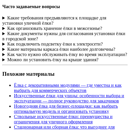
Часто задаваемые вопросы
Какие требования предъявляются к площадке для
установки уличной ёлки?
Как организовать хранение ёлки в межсезонье?
Какие документы нужны для согласования установки ёлки
в городской зоне?
Как подключить подсветку ёлки к электросети?
Какие материалы каркаса ёлки наиболее долговечны?
Как часто нужно обслуживать ёлку во время эксплуатации?
Можно ли установить ёлку на крыше здания?
Похожие материалы
Ёлка с декоративными модулями — где уместна и как
выбрать для коммерческих объектов
Искусственные ёлки для улицы: особенности выбора и
эксплуатации — полное руководство для заказчиков
Новогодняя ёлка для бизнес-площадки: как выбрать
оптимальную модель и организовать установку
Ствольные искусственные ёлки: преимущества и
ограничения для уличного оформления
Стационарная или сборная ёлка: что выгоднее для