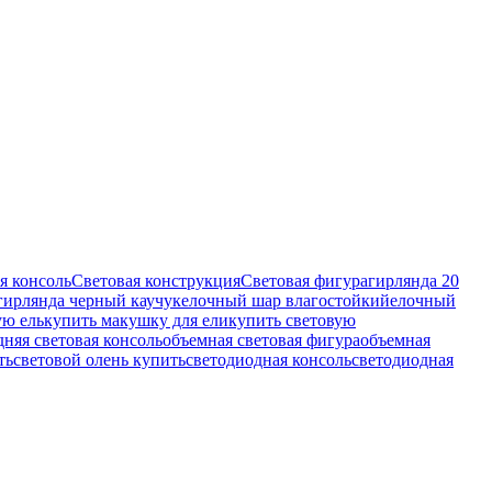
я консоль
Световая конструкция
Световая фигура
гирлянда 20
гирлянда черный каучук
елочный шар влагостойкий
елочный
ую ель
купить макушку для ели
купить световую
няя световая консоль
объемная световая фигура
объемная
ть
световой олень купить
светодиодная консоль
светодиодная