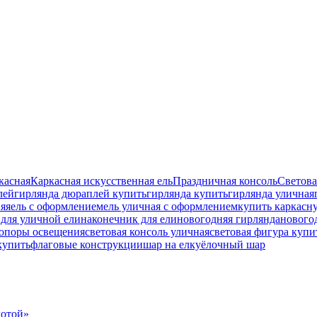
касная
Каркасная искусственная ель
Праздничная консоль
Светова
лей
гирлянда дюраплей купить
гирлянда купить
гирлянда уличная
яя
ель с оформлением
ель уличная с оформлением
купить каркасн
для уличной ели
наконечник для ели
новогодняя гирлянда
новогод
 опоры освещения
световая консоль уличная
световая фигура купи
купить
флаговые конструкции
шар на елку
ёлочный шар