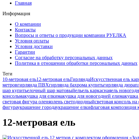
Главная
Информация
О компании
Контакты
Вопросы и ответы о продукции компании РУЕЛКА
Условия оплаты
Условия доставки
Гарантии
Согласие на обработку персональных данных
Политика в отношении обработки персональных данных
Теги
10-метровая ель
12-метровая ель
Гирлянда
Искусственная ель кар
метров
гирлянда ПВХ
гирлянда бахрома купить
гирлянда дюрап
шар купить
елочный шар матовый
ель
ель каркасная
ель новогодн
консоль
макушка для елки
макушка для новогодней ели
макушка 
световая фигура оленя
олень светодиодный
световая консоль на
фигура
украшение города
украшение елки
флаговая композиция 
12-метровая ель