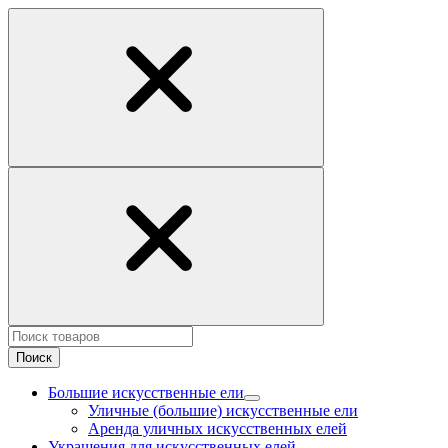
Поиск
Большие искусственные ели
Уличные (большие) искусственные ели
Аренда уличных искусственных елей
Украшения для искусственных елей